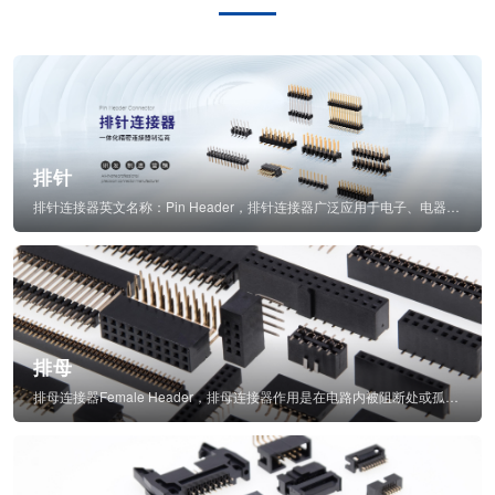
排针
排针连接器英文名称：Pin Header，排针连接器广泛应用于电子、电器、仪表中...
排母
排母连接器Female Header，排母连接器作用是在电路内被阻断处或孤立不通...