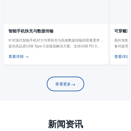
智能手机快充与数据传输
可穿戴设
针对现代智能手机对大功率快充与高速数据传输的双重需求，
面向智能手
提供高品质USB Type-C连接器解决方案。支持USB PD 3...
备对超薄
板连...
查看详情 →
查看详情
→
查看更多
新闻资讯