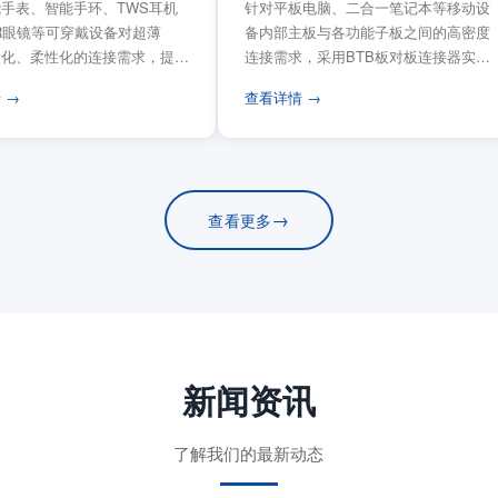
手表、智能手环、TWS耳机
针对平板电脑、二合一笔记本等移动设
VR眼镜等可穿戴设备对超薄
备内部主板与各功能子板之间的高密度
量化、柔性化的连接需求，提供
连接需求，采用BTB板对板连接器实现
电路板连...
模块化互连设计。...
 →
查看详情 →
→
查看更多
新闻资讯
了解我们的最新动态