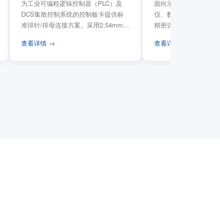
为工业可编程逻辑控制器（PLC）及
面向示波器、信号发生
DCS集散控制系统的控制板卡提供标
仪、数据采集卡等电子
准排针/排母连接方案。采用2.54mm标
精密连接需求，提供高
准工业间距方...
高弹性双触点设计与精..
查看详情 →
查看详情 →