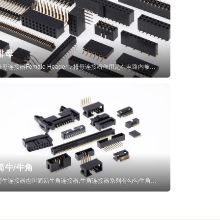
排母
排母连接器Female Header，排母连接器作用是在电路内被阻断处或孤立不通...
简牛/牛角
简牛连接器也叫简易牛角连接器,牛角连接器系列有勾勾牛角连接器,简牛通常为四方型塑...