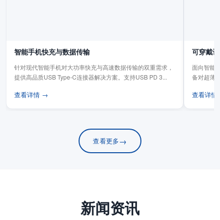
智能手机快充与数据传输
可穿戴设
针对现代智能手机对大功率快充与高速数据传输的双重需求，
面向智能手
提供高品质USB Type-C连接器解决方案。支持USB PD 3...
备对超薄
板连...
查看详情 →
查看详情
→
查看更多
新闻资讯