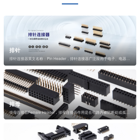
排针
排针连接器英文名称：Pin Header，排针连接器广泛应用于电子、电器、仪表中...
排母
排母连接器Female Header，排母连接器作用是在电路内被阻断处或孤立不通...