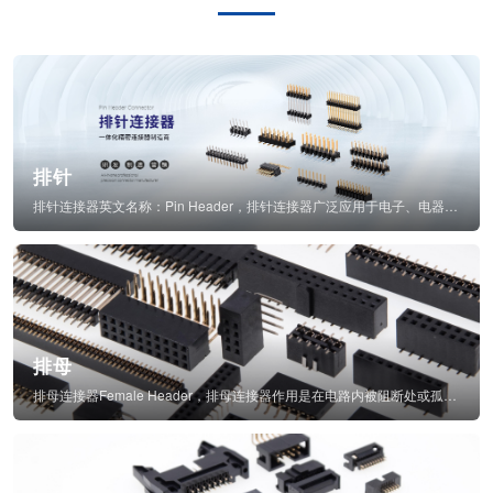
排针
排针连接器英文名称：Pin Header，排针连接器广泛应用于电子、电器、仪表中...
排母
排母连接器Female Header，排母连接器作用是在电路内被阻断处或孤立不通...