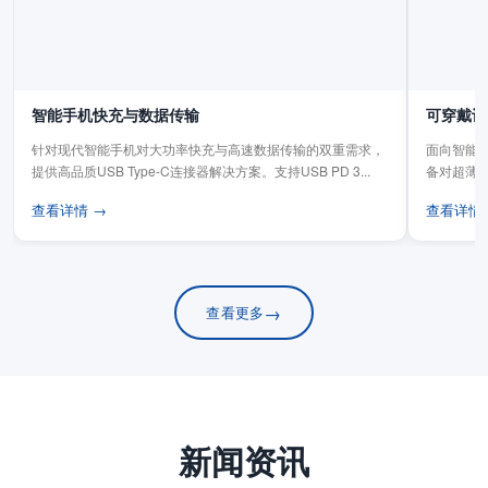
智能手机快充与数据传输
可穿戴设
针对现代智能手机对大功率快充与高速数据传输的双重需求，
面向智能手
提供高品质USB Type-C连接器解决方案。支持USB PD 3...
备对超薄
板连...
查看详情 →
查看详情
→
查看更多
新闻资讯