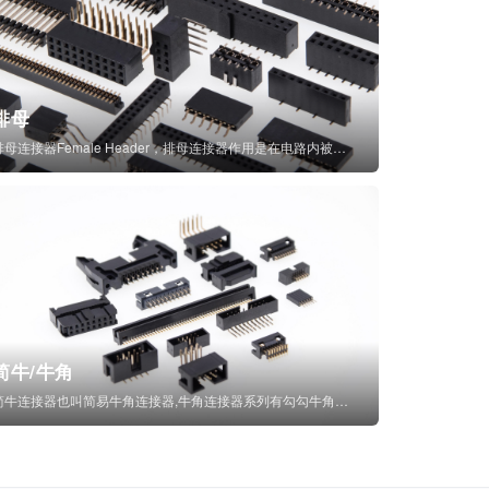
排母
排母连接器Female Header，排母连接器作用是在电路内被阻断处或孤立不通...
简牛/牛角
简牛连接器也叫简易牛角连接器,牛角连接器系列有勾勾牛角连接器,简牛通常为四方型塑...