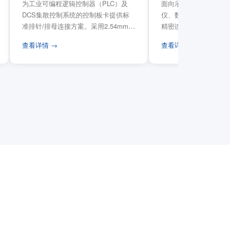
为工业可编程逻辑控制器（PLC）及
面向示波器、信号发生
DCS集散控制系统的控制板卡提供标
仪、数据采集卡等电子
准排针/排母连接方案。采用2.54mm标
精密连接需求，提供高
准工业间距方...
高弹性双触点设计与精..
查看详情 →
查看详情 →