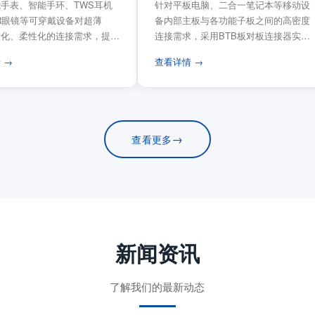
手表、智能手环、TWS耳机
针对平板电脑、二合一笔记本等移动设
VR眼镜等可穿戴设备对超薄
备内部主板与各功能子板之间的高密度
量化、柔性化的连接需求，提供
连接需求，采用BTB板对板连接器实现
电路板连...
模块化互连设计。...
 →
查看详情 →
→
查看更多
新闻资讯
了解我们的最新动态