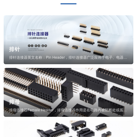
排针
排针连接器英文名称：Pin Header，排针连接器广泛应用于电子、电器、仪表中...
排母
排母连接器Female Header，排母连接器作用是在电路内被阻断处或孤立不通...