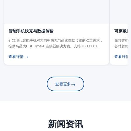
智能手机快充与数据传输
可穿戴设
针对现代智能手机对大功率快充与高速数据传输的双重需求，
面向智能手
提供高品质USB Type-C连接器解决方案。支持USB PD 3...
备对超薄
板连...
查看详情 →
查看详情
→
查看更多
新闻资讯