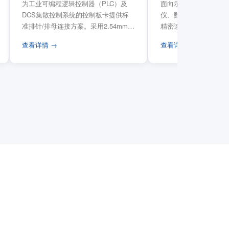
为工业可编程逻辑控制器（PLC）及
面向示波器、信号发生
DCS集散控制系统的控制板卡提供标
仪、数据采集卡等电子
准排针/排母连接方案。采用2.54mm标
精密连接需求，提供高
准工业间距方...
高弹性双触点设计与精..
查看详情 →
查看详情 →