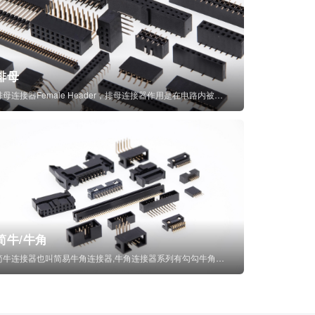
排母
排母连接器Female Header，排母连接器作用是在电路内被阻断处或孤立不通...
简牛/牛角
简牛连接器也叫简易牛角连接器,牛角连接器系列有勾勾牛角连接器,简牛通常为四方型塑...