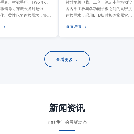
手表、智能手环、TWS耳机
针对平板电脑、二合一笔记本等移动设
VR眼镜等可穿戴设备对超薄
备内部主板与各功能子板之间的高密度
量化、柔性化的连接需求，提供
连接需求，采用BTB板对板连接器实现
电路板连...
模块化互连设计。...
 →
查看详情 →
→
查看更多
新闻资讯
了解我们的最新动态