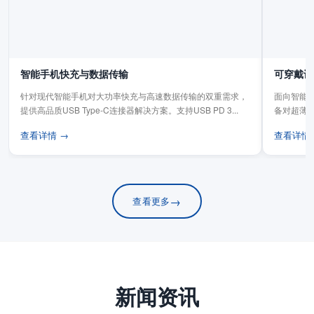
智能手机快充与数据传输
可穿戴设
针对现代智能手机对大功率快充与高速数据传输的双重需求，
面向智能手
提供高品质USB Type-C连接器解决方案。支持USB PD 3...
备对超薄
板连...
查看详情 →
查看详情
→
查看更多
新闻资讯