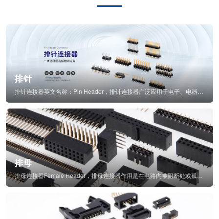
排针
排针连接器英文名称：Pin Header，排针连接器广泛应用于电子、电器、仪表中...
排母
排母连接器Female Header，排母连接器作用是在电路内被阻断处或孤立不通...