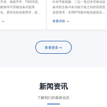
手表、智能手环、TWS耳机
针对平板电脑、二合一笔记本等移动设
VR眼镜等可穿戴设备对超薄
备内部主板与各功能子板之间的高密度
量化、柔性化的连接需求，提供
连接需求，采用BTB板对板连接器实现
电路板连...
模块化互连设计。...
 →
查看详情 →
→
查看更多
新闻资讯
了解我们的最新动态