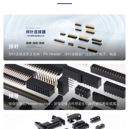
排针
排针连接器英文名称：Pin Header，排针连接器广泛应用于电子、电器、仪表中...
排母
排母连接器Female Header，排母连接器作用是在电路内被阻断处或孤立不通...