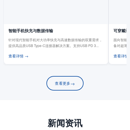
智能手机快充与数据传输
可穿戴设
针对现代智能手机对大功率快充与高速数据传输的双重需求，
面向智能手
提供高品质USB Type-C连接器解决方案。支持USB PD 3...
备对超薄
板连...
查看详情 →
查看详情
→
查看更多
新闻资讯