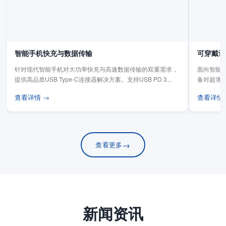
智能手机快充与数据传输
可穿戴设
针对现代智能手机对大功率快充与高速数据传输的双重需求，
面向智能手
提供高品质USB Type-C连接器解决方案。支持USB PD 3...
备对超薄
板连...
查看详情 →
查看详情
→
查看更多
新闻资讯