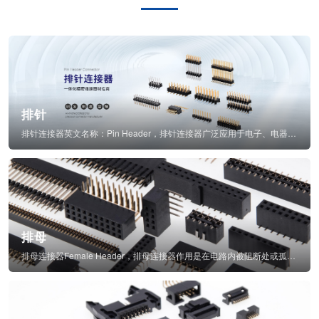
排针
排针连接器英文名称：Pin Header，排针连接器广泛应用于电子、电器、仪表中...
排母
排母连接器Female Header，排母连接器作用是在电路内被阻断处或孤立不通...