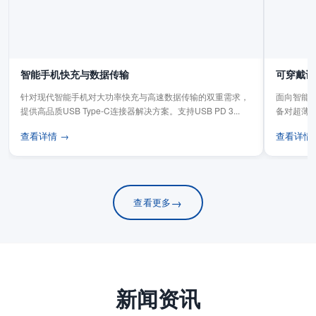
智能手机快充与数据传输
可穿戴设
针对现代智能手机对大功率快充与高速数据传输的双重需求，
面向智能手
提供高品质USB Type-C连接器解决方案。支持USB PD 3...
备对超薄
板连...
查看详情 →
查看详情
→
查看更多
新闻资讯