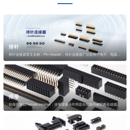
排针
排针连接器英文名称：Pin Header，排针连接器广泛应用于电子、电器、仪表中...
排母
排母连接器Female Header，排母连接器作用是在电路内被阻断处或孤立不通...