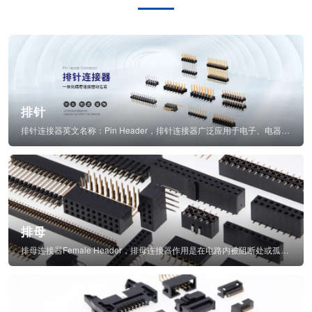
排针
排针连接器英文名称：Pin Header，排针连接器广泛应用于电子、电器、仪表中...
排母
排母连接器Female Header，排母连接器作用是在电路内被阻断处或孤立不通...