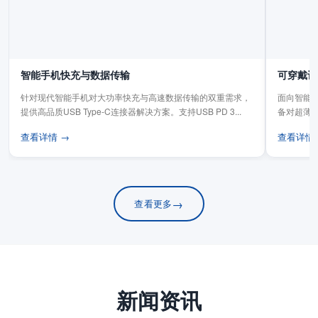
智能手机快充与数据传输
可穿戴设
针对现代智能手机对大功率快充与高速数据传输的双重需求，
面向智能手
提供高品质USB Type-C连接器解决方案。支持USB PD 3...
备对超薄
板连...
查看详情 →
查看详情
→
查看更多
新闻资讯