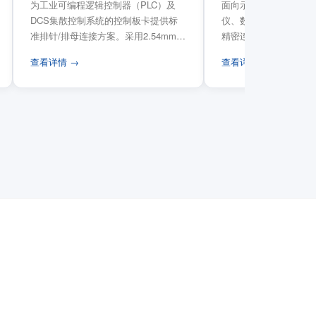
为工业可编程逻辑控制器（PLC）及
面向示波器、信号发生
DCS集散控制系统的控制板卡提供标
仪、数据采集卡等电子
准排针/排母连接方案。采用2.54mm标
精密连接需求，提供高
准工业间距方...
高弹性双触点设计与精..
查看详情 →
查看详情 →