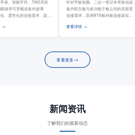
手表、智能手环、TWS耳机
针对平板电脑、二合一笔记本等移动设
VR眼镜等可穿戴设备对超薄
备内部主板与各功能子板之间的高密度
量化、柔性化的连接需求，提供
连接需求，采用BTB板对板连接器实现
电路板连...
模块化互连设计。...
 →
查看详情 →
→
查看更多
新闻资讯
了解我们的最新动态