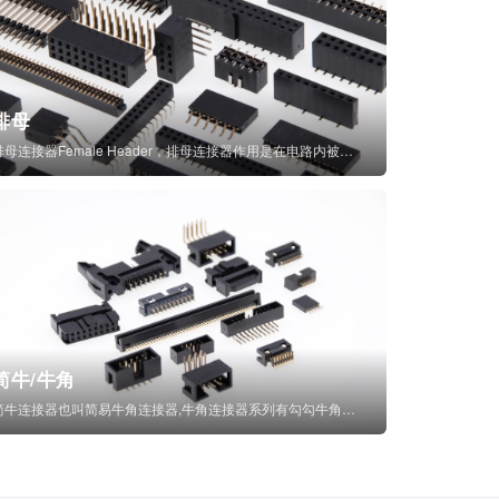
排母
排母连接器Female Header，排母连接器作用是在电路内被阻断处或孤立不通...
简牛/牛角
简牛连接器也叫简易牛角连接器,牛角连接器系列有勾勾牛角连接器,简牛通常为四方型塑...