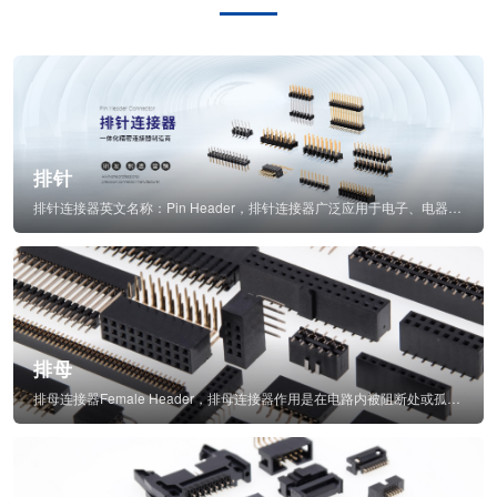
排针
排针连接器英文名称：Pin Header，排针连接器广泛应用于电子、电器、仪表中...
排母
排母连接器Female Header，排母连接器作用是在电路内被阻断处或孤立不通...