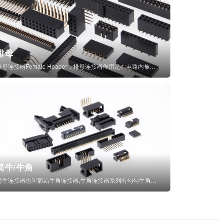
排母
排母连接器Female Header，排母连接器作用是在电路内被阻断处或孤立不通...
简牛/牛角
简牛连接器也叫简易牛角连接器,牛角连接器系列有勾勾牛角连接器,简牛通常为四方型塑...