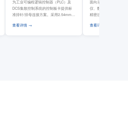
为工业可编程逻辑控制器（PLC）及
面向示波器、信号发生
DCS集散控制系统的控制板卡提供标
仪、数据采集卡等电子
准排针/排母连接方案。采用2.54mm标
精密连接需求，提供高
准工业间距方...
高弹性双触点设计与精..
查看详情 →
查看详情 →