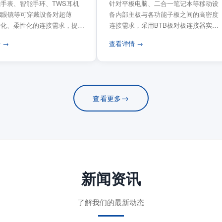
手表、智能手环、TWS耳机
针对平板电脑、二合一笔记本等移动设
VR眼镜等可穿戴设备对超薄
备内部主板与各功能子板之间的高密度
量化、柔性化的连接需求，提供
连接需求，采用BTB板对板连接器实现
电路板连...
模块化互连设计。...
 →
查看详情 →
→
查看更多
新闻资讯
了解我们的最新动态