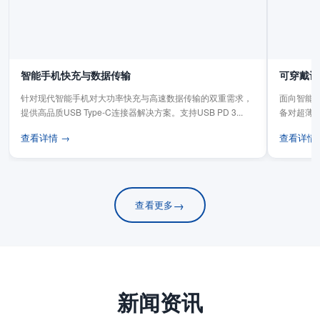
智能手机快充与数据传输
可穿戴设
针对现代智能手机对大功率快充与高速数据传输的双重需求，
面向智能手
提供高品质USB Type-C连接器解决方案。支持USB PD 3...
备对超薄
板连...
查看详情 →
查看详情
→
查看更多
新闻资讯