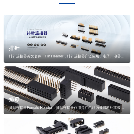
排针
排针连接器英文名称：Pin Header，排针连接器广泛应用于电子、电器、仪表中...
排母
排母连接器Female Header，排母连接器作用是在电路内被阻断处或孤立不通...