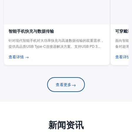
智能手机快充与数据传输
可穿戴设
针对现代智能手机对大功率快充与高速数据传输的双重需求，
面向智能手
提供高品质USB Type-C连接器解决方案。支持USB PD 3...
备对超薄
板连...
查看详情 →
查看详情
→
查看更多
新闻资讯