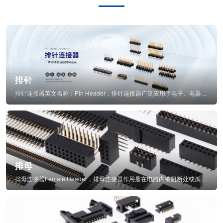
排针
排针连接器英文名称：Pin Header，排针连接器广泛应用于电子、电器、仪表中...
排母
排母连接器Female Header，排母连接器作用是在电路内被阻断处或孤立不通...