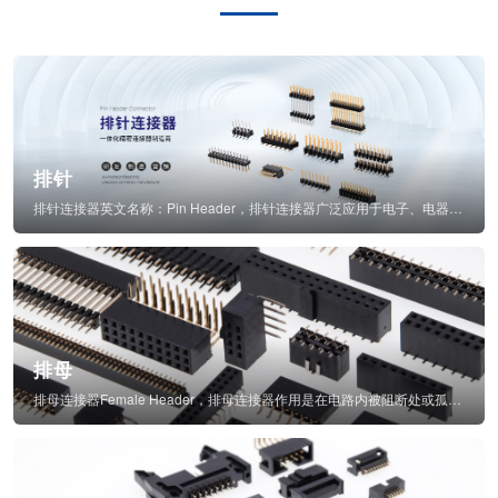
排针
排针连接器英文名称：Pin Header，排针连接器广泛应用于电子、电器、仪表中...
排母
排母连接器Female Header，排母连接器作用是在电路内被阻断处或孤立不通...