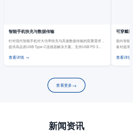
智能手机快充与数据传输
可穿戴设
针对现代智能手机对大功率快充与高速数据传输的双重需求，
面向智能手
提供高品质USB Type-C连接器解决方案。支持USB PD 3...
备对超薄
板连...
查看详情 →
查看详情
→
查看更多
新闻资讯