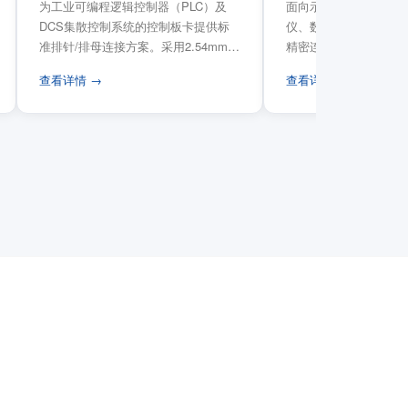
为工业可编程逻辑控制器（PLC）及
面向示波器、信号发生
DCS集散控制系统的控制板卡提供标
仪、数据采集卡等电子
准排针/排母连接方案。采用2.54mm标
精密连接需求，提供高
准工业间距方...
高弹性双触点设计与精..
查看详情 →
查看详情 →