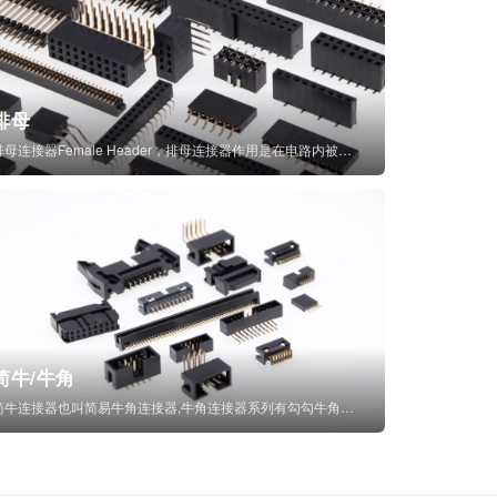
排母
排母连接器Female Header，排母连接器作用是在电路内被阻断处或孤立不通...
简牛/牛角
简牛连接器也叫简易牛角连接器,牛角连接器系列有勾勾牛角连接器,简牛通常为四方型塑...