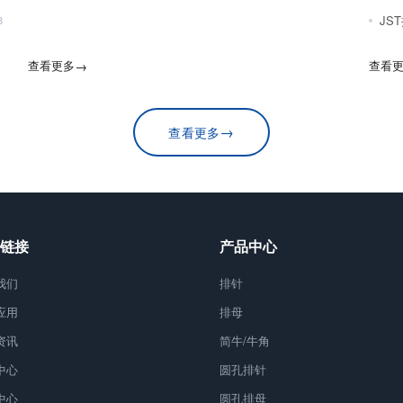
JS
8
查看更多
→
查看
→
查看更多
链接
产品中心
我们
排针
应用
排母
资讯
简牛/牛角
中心
圆孔排针
中心
圆孔排母