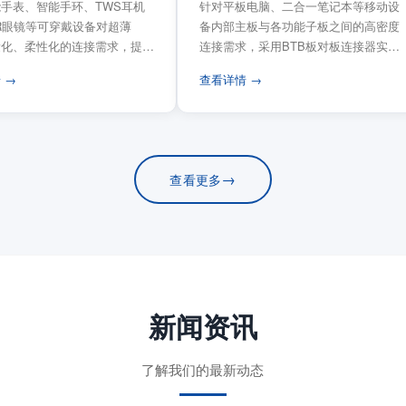
手表、智能手环、TWS耳机
针对平板电脑、二合一笔记本等移动设
VR眼镜等可穿戴设备对超薄
备内部主板与各功能子板之间的高密度
量化、柔性化的连接需求，提供
连接需求，采用BTB板对板连接器实现
电路板连...
模块化互连设计。...
 →
查看详情 →
→
查看更多
新闻资讯
了解我们的最新动态