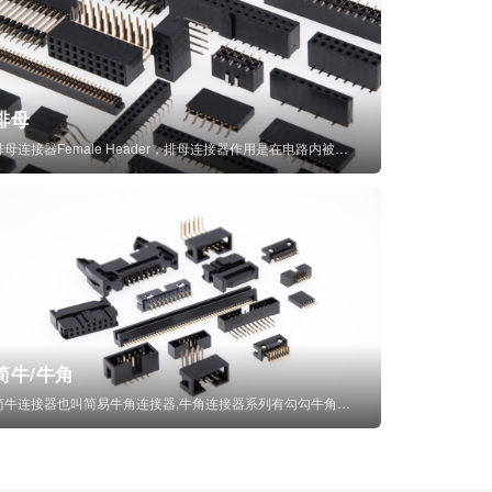
排母
排母连接器Female Header，排母连接器作用是在电路内被阻断处或孤立不通...
简牛/牛角
简牛连接器也叫简易牛角连接器,牛角连接器系列有勾勾牛角连接器,简牛通常为四方型塑...