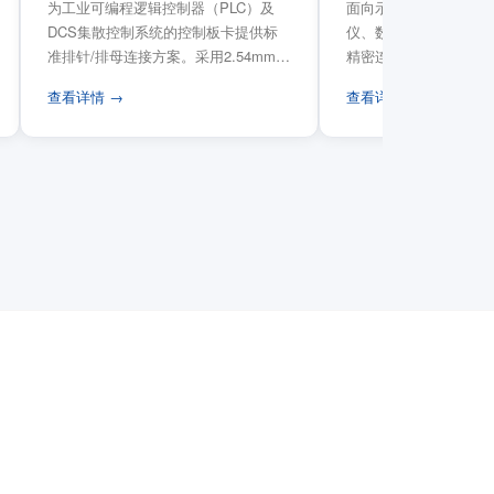
为工业可编程逻辑控制器（PLC）及
面向示波器、信号发生
DCS集散控制系统的控制板卡提供标
仪、数据采集卡等电子
准排针/排母连接方案。采用2.54mm标
精密连接需求，提供高
准工业间距方...
高弹性双触点设计与精..
查看详情 →
查看详情 →