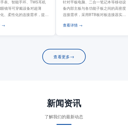
手表、智能手环、TWS耳机
针对平板电脑、二合一笔记本等移动设
VR眼镜等可穿戴设备对超薄
备内部主板与各功能子板之间的高密度
量化、柔性化的连接需求，提供
连接需求，采用BTB板对板连接器实现
电路板连...
模块化互连设计。...
 →
查看详情 →
→
查看更多
新闻资讯
了解我们的最新动态