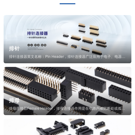
排针
排针连接器英文名称：Pin Header，排针连接器广泛应用于电子、电器、仪表中...
排母
排母连接器Female Header，排母连接器作用是在电路内被阻断处或孤立不通...