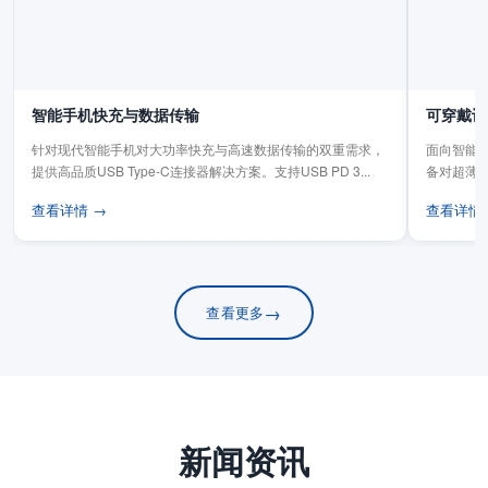
智能手机快充与数据传输
可穿戴设
针对现代智能手机对大功率快充与高速数据传输的双重需求，
面向智能手
提供高品质USB Type-C连接器解决方案。支持USB PD 3...
备对超薄
板连...
查看详情 →
查看详情
→
查看更多
新闻资讯