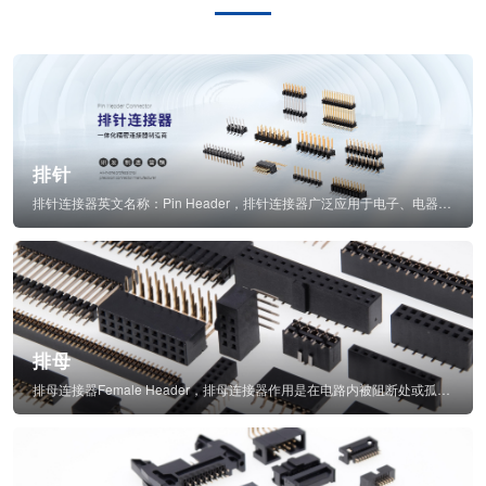
排针
排针连接器英文名称：Pin Header，排针连接器广泛应用于电子、电器、仪表中...
排母
排母连接器Female Header，排母连接器作用是在电路内被阻断处或孤立不通...