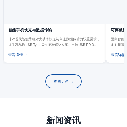
智能手机快充与数据传输
可穿戴设
针对现代智能手机对大功率快充与高速数据传输的双重需求，
面向智能手
提供高品质USB Type-C连接器解决方案。支持USB PD 3...
备对超薄
板连...
查看详情 →
查看详情
→
查看更多
新闻资讯