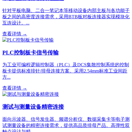
针对平板电脑、二合一笔记本等移动设备内部主板与各功能子
板之间的高密度连接需求，采用BTB板对板连接器实现模块化
互连设计。...
查看详情 →
PLC控制板卡信号传输
为工业可编程逻辑控制器（PLC）及DCS集散控制系统的控制
板卡提供标准排针/排母连接方案。采用2.54mm标准工业间距
方...
查看详情 →
测试与测量设备精密连接
面向示波器、信号发生器、频谱分析仪、数据采集卡等电子测
试测量设备的精密连接需求，提供高品质排母产品。高弹性双
触点设计与精...