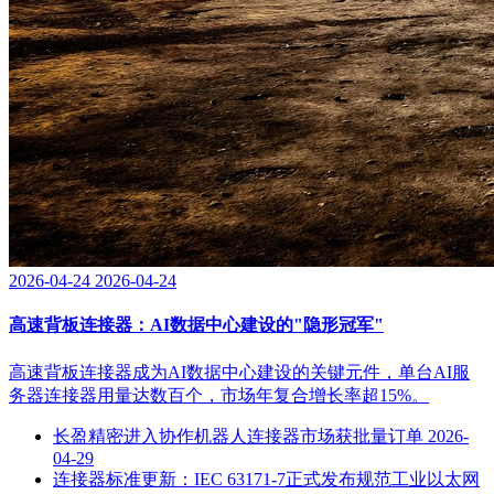
2026-04-24
2026-04-24
高速背板连接器：AI数据中心建设的"隐形冠军"
高速背板连接器成为AI数据中心建设的关键元件，单台AI服
务器连接器用量达数百个，市场年复合增长率超15%。
长盈精密进入协作机器人连接器市场获批量订单
2026-
04-29
连接器标准更新：IEC 63171-7正式发布规范工业以太网