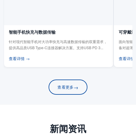
智能手机快充与数据传输
可穿戴设
针对现代智能手机对大功率快充与高速数据传输的双重需求，
面向智能手
提供高品质USB Type-C连接器解决方案。支持USB PD 3...
备对超薄
板连...
查看详情 →
查看详情
→
查看更多
新闻资讯