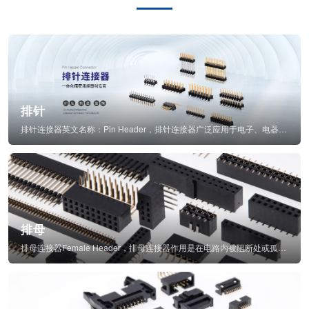
排针
排针连接器英文名称：Pin Header，排针连接器广泛应用于电子、电器、仪表中...
排母
排母连接器Female Header，排母连接器作用是在电路内被阻断处或孤立不通...