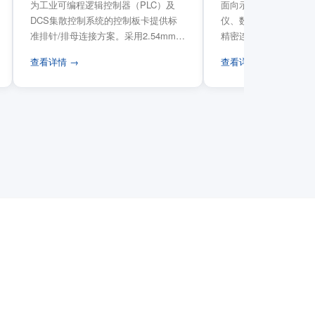
为工业可编程逻辑控制器（PLC）及
面向示波器、信号发生
DCS集散控制系统的控制板卡提供标
仪、数据采集卡等电子
准排针/排母连接方案。采用2.54mm标
精密连接需求，提供高
准工业间距方...
高弹性双触点设计与精..
查看详情 →
查看详情 →