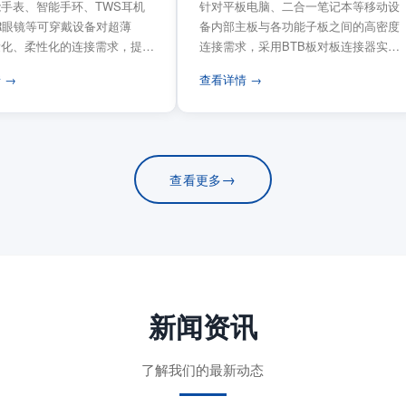
手表、智能手环、TWS耳机
针对平板电脑、二合一笔记本等移动设
VR眼镜等可穿戴设备对超薄
备内部主板与各功能子板之间的高密度
量化、柔性化的连接需求，提供
连接需求，采用BTB板对板连接器实现
电路板连...
模块化互连设计。...
 →
查看详情 →
→
查看更多
新闻资讯
了解我们的最新动态