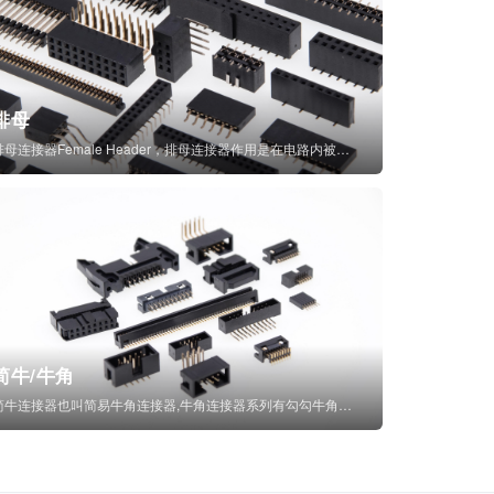
排母
排母连接器Female Header，排母连接器作用是在电路内被阻断处或孤立不通...
简牛/牛角
简牛连接器也叫简易牛角连接器,牛角连接器系列有勾勾牛角连接器,简牛通常为四方型塑...