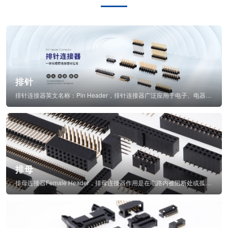
排针
排针连接器英文名称：Pin Header，排针连接器广泛应用于电子、电器、仪表中...
排母
排母连接器Female Header，排母连接器作用是在电路内被阻断处或孤立不通...