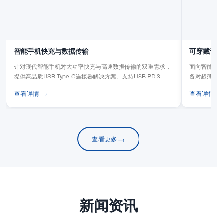
智能手机快充与数据传输
可穿戴设
针对现代智能手机对大功率快充与高速数据传输的双重需求，
面向智能手
提供高品质USB Type-C连接器解决方案。支持USB PD 3...
备对超薄
板连...
查看详情 →
查看详情
→
查看更多
新闻资讯