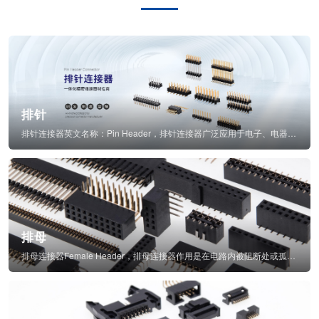
排针
排针连接器英文名称：Pin Header，排针连接器广泛应用于电子、电器、仪表中...
排母
排母连接器Female Header，排母连接器作用是在电路内被阻断处或孤立不通...