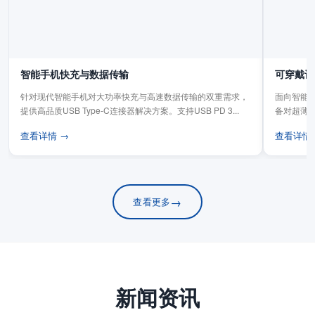
智能手机快充与数据传输
可穿戴设
针对现代智能手机对大功率快充与高速数据传输的双重需求，
面向智能手
提供高品质USB Type-C连接器解决方案。支持USB PD 3...
备对超薄
板连...
查看详情 →
查看详情
→
查看更多
新闻资讯