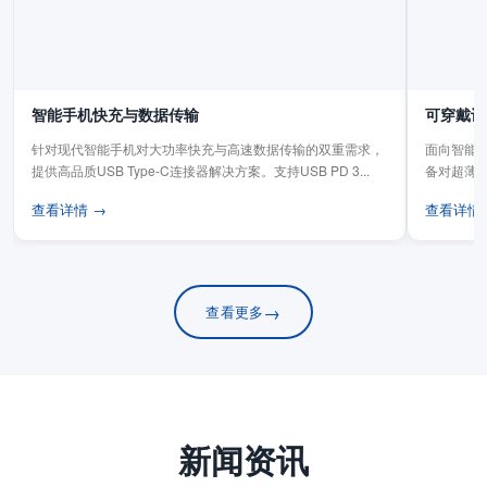
智能手机快充与数据传输
可穿戴设
针对现代智能手机对大功率快充与高速数据传输的双重需求，
面向智能手
提供高品质USB Type-C连接器解决方案。支持USB PD 3...
备对超薄
板连...
查看详情 →
查看详情
→
查看更多
新闻资讯