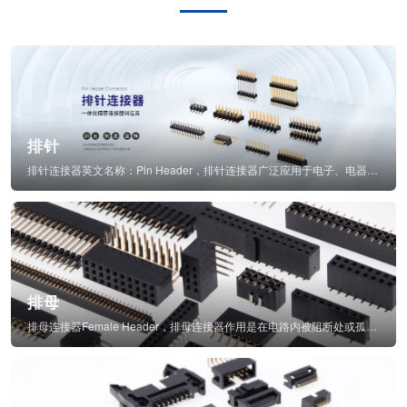
排针
排针连接器英文名称：Pin Header，排针连接器广泛应用于电子、电器、仪表中...
排母
排母连接器Female Header，排母连接器作用是在电路内被阻断处或孤立不通...