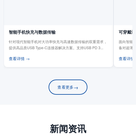
智能手机快充与数据传输
可穿戴设
针对现代智能手机对大功率快充与高速数据传输的双重需求，
面向智能手
提供高品质USB Type-C连接器解决方案。支持USB PD 3...
备对超薄
板连...
查看详情 →
查看详情
→
查看更多
新闻资讯