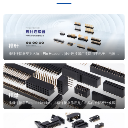
排针
排针连接器英文名称：Pin Header，排针连接器广泛应用于电子、电器、仪表中...
排母
排母连接器Female Header，排母连接器作用是在电路内被阻断处或孤立不通...