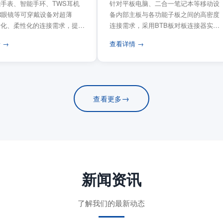
手表、智能手环、TWS耳机
针对平板电脑、二合一笔记本等移动设
VR眼镜等可穿戴设备对超薄
备内部主板与各功能子板之间的高密度
量化、柔性化的连接需求，提供
连接需求，采用BTB板对板连接器实现
电路板连...
模块化互连设计。...
 →
查看详情 →
→
查看更多
新闻资讯
了解我们的最新动态