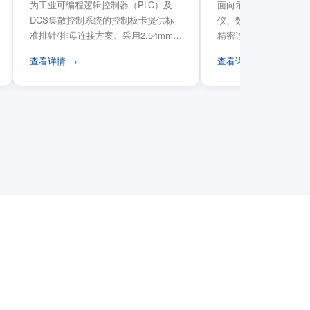
为工业可编程逻辑控制器（PLC）及
面向示波器、信号发生
DCS集散控制系统的控制板卡提供标
仪、数据采集卡等电子
准排针/排母连接方案。采用2.54mm标
精密连接需求，提供高
准工业间距方...
高弹性双触点设计与精..
查看详情 →
查看详情 →