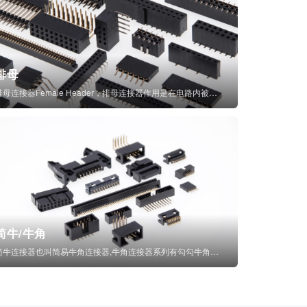
排母
排母连接器Female Header，排母连接器作用是在电路内被阻断处或孤立不通...
简牛/牛角
简牛连接器也叫简易牛角连接器,牛角连接器系列有勾勾牛角连接器,简牛通常为四方型塑...