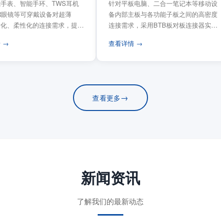
手表、智能手环、TWS耳机
针对平板电脑、二合一笔记本等移动设
VR眼镜等可穿戴设备对超薄
备内部主板与各功能子板之间的高密度
量化、柔性化的连接需求，提供
连接需求，采用BTB板对板连接器实现
电路板连...
模块化互连设计。...
 →
查看详情 →
→
查看更多
新闻资讯
了解我们的最新动态