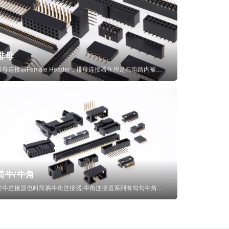
排母
排母连接器Female Header，排母连接器作用是在电路内被阻断处或孤立不通...
简牛/牛角
简牛连接器也叫简易牛角连接器,牛角连接器系列有勾勾牛角连接器,简牛通常为四方型塑...