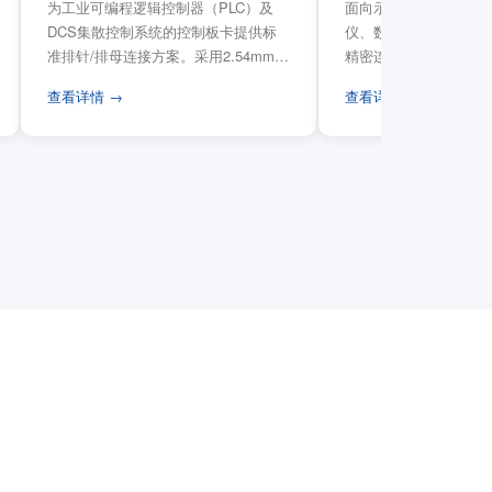
为工业可编程逻辑控制器（PLC）及
面向示波器、信号发生
DCS集散控制系统的控制板卡提供标
仪、数据采集卡等电子
准排针/排母连接方案。采用2.54mm标
精密连接需求，提供高
准工业间距方...
高弹性双触点设计与精..
查看详情 →
查看详情 →