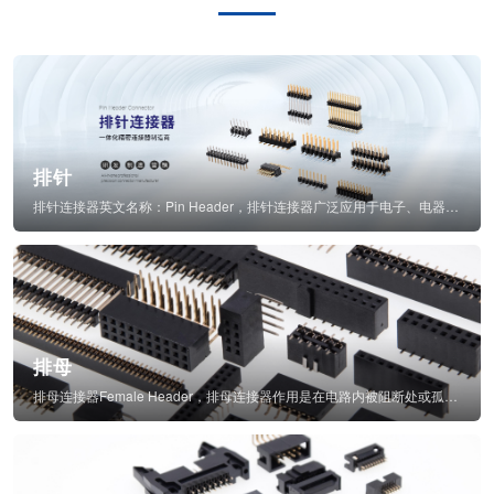
排针
排针连接器英文名称：Pin Header，排针连接器广泛应用于电子、电器、仪表中...
排母
排母连接器Female Header，排母连接器作用是在电路内被阻断处或孤立不通...