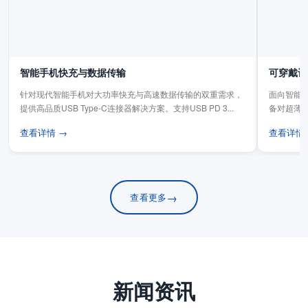
智能手机快充与数据传输
可穿戴设
针对现代智能手机对大功率快充与高速数据传输的双重需求，
面向智能手
提供高品质USB Type-C连接器解决方案。支持USB PD 3...
备对超薄
板连...
查看详情 →
查看详情
→
查看更多
新闻资讯