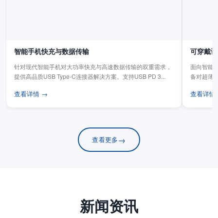
智能手机快充与数据传输
可穿戴设
针对现代智能手机对大功率快充与高速数据传输的双重需求，
面向智能手
提供高品质USB Type-C连接器解决方案。支持USB PD 3...
备对超薄
板连...
查看详情 →
查看详情
→
查看更多
新闻资讯