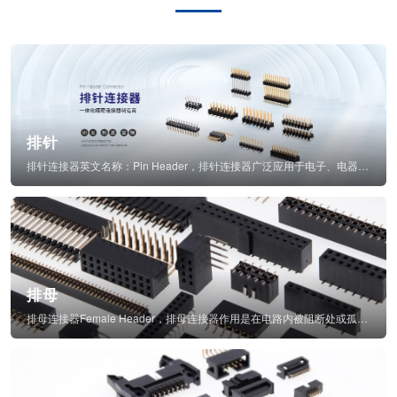
排针
排针连接器英文名称：Pin Header，排针连接器广泛应用于电子、电器、仪表中...
排母
排母连接器Female Header，排母连接器作用是在电路内被阻断处或孤立不通...