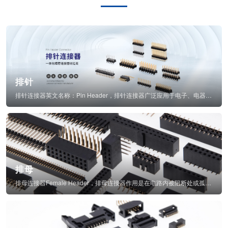
排针
排针连接器英文名称：Pin Header，排针连接器广泛应用于电子、电器、仪表中...
排母
排母连接器Female Header，排母连接器作用是在电路内被阻断处或孤立不通...