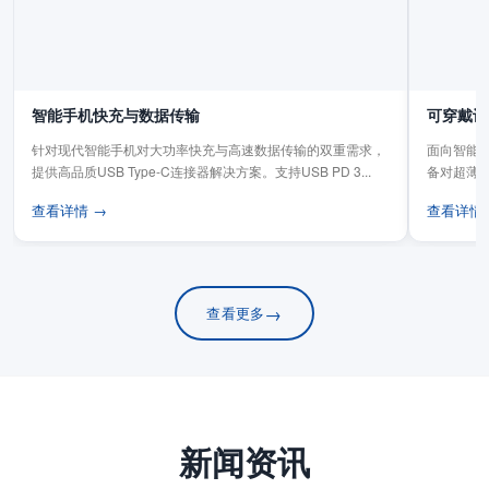
智能手机快充与数据传输
可穿戴设
针对现代智能手机对大功率快充与高速数据传输的双重需求，
面向智能手
提供高品质USB Type-C连接器解决方案。支持USB PD 3...
备对超薄
板连...
查看详情 →
查看详情
→
查看更多
新闻资讯