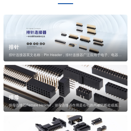
排针
排针连接器英文名称：Pin Header，排针连接器广泛应用于电子、电器、仪表中...
排母
排母连接器Female Header，排母连接器作用是在电路内被阻断处或孤立不通...