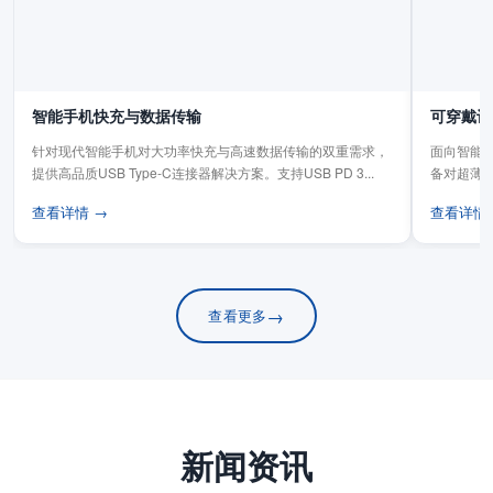
智能手机快充与数据传输
可穿戴设
针对现代智能手机对大功率快充与高速数据传输的双重需求，
面向智能手
提供高品质USB Type-C连接器解决方案。支持USB PD 3...
备对超薄
板连...
查看详情 →
查看详情
→
查看更多
新闻资讯