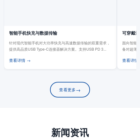
智能手机快充与数据传输
可穿戴设
针对现代智能手机对大功率快充与高速数据传输的双重需求，
面向智能手
提供高品质USB Type-C连接器解决方案。支持USB PD 3...
备对超薄
板连...
查看详情 →
查看详情
→
查看更多
新闻资讯