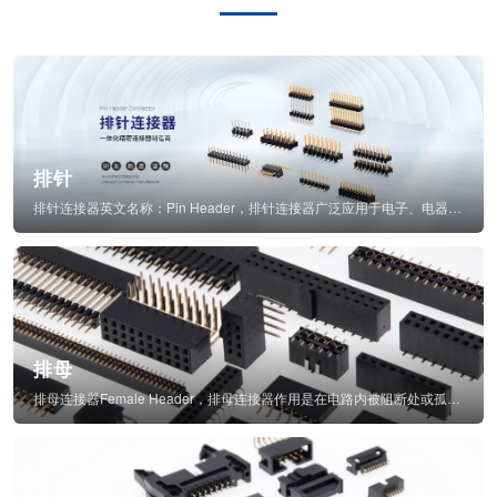
排针
排针连接器英文名称：Pin Header，排针连接器广泛应用于电子、电器、仪表中...
排母
排母连接器Female Header，排母连接器作用是在电路内被阻断处或孤立不通...