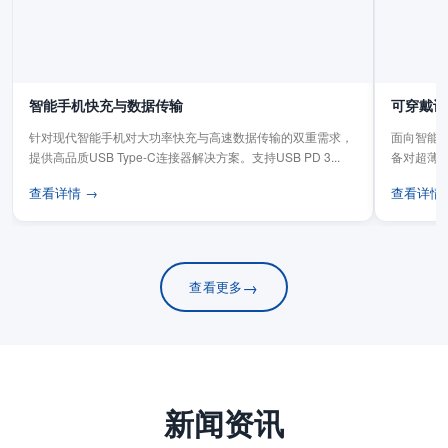
智能手机快充与数据传输
可穿戴设
针对现代智能手机对大功率快充与高速数据传输的双重需求，
面向智能手
提供高品质USB Type-C连接器解决方案。支持USB PD 3...
备对超薄
板连...
查看详情 →
查看详情
→
查看更多
新闻资讯