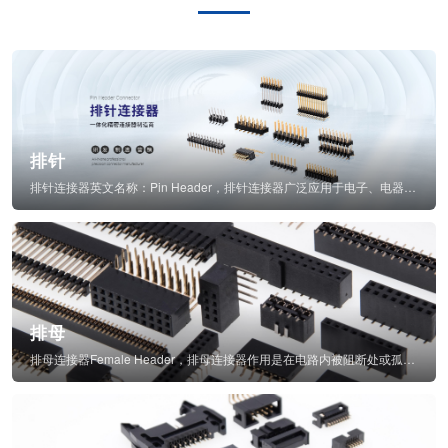
排针
排针连接器英文名称：Pin Header，排针连接器广泛应用于电子、电器、仪表中...
排母
排母连接器Female Header，排母连接器作用是在电路内被阻断处或孤立不通...