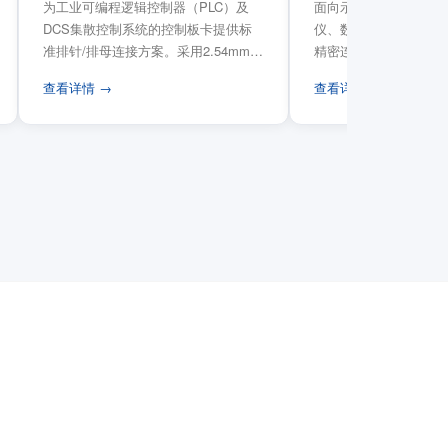
为工业可编程逻辑控制器（PLC）及
面向示波器、信号发生
DCS集散控制系统的控制板卡提供标
仪、数据采集卡等电子
准排针/排母连接方案。采用2.54mm标
精密连接需求，提供高
准工业间距方...
高弹性双触点设计与精..
查看详情 →
查看详情 →