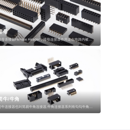
排母
排母连接器Female Header，排母连接器作用是在电路内被阻断处或孤立不通...
简牛/牛角
简牛连接器也叫简易牛角连接器,牛角连接器系列有勾勾牛角连接器,简牛通常为四方型塑...