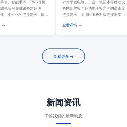
手表、智能手环、TWS耳机
针对平板电脑、二合一笔记本等移动设
VR眼镜等可穿戴设备对超薄
备内部主板与各功能子板之间的高密度
量化、柔性化的连接需求，提供
连接需求，采用BTB板对板连接器实现
电路板连...
模块化互连设计。...
 →
查看详情 →
→
查看更多
新闻资讯
了解我们的最新动态