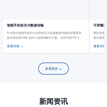
智能手机快充与数据传输
可穿戴设
针对现代智能手机对大功率快充与高速数据传输的双重需求，
面向智能手
提供高品质USB Type-C连接器解决方案。支持USB PD 3...
备对超薄
板连...
查看详情 →
查看详情
→
查看更多
新闻资讯