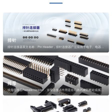
排针
排针连接器英文名称：Pin Header，排针连接器广泛应用于电子、电器、仪表中...
排母
排母连接器Female Header，排母连接器作用是在电路内被阻断处或孤立不通...