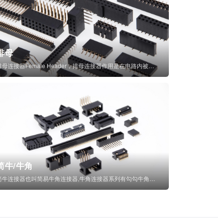
排母
排母连接器Female Header，排母连接器作用是在电路内被阻断处或孤立不通...
简牛/牛角
简牛连接器也叫简易牛角连接器,牛角连接器系列有勾勾牛角连接器,简牛通常为四方型塑...