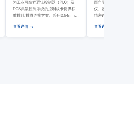
为工业可编程逻辑控制器（PLC）及
面向示波器、信号发生
DCS集散控制系统的控制板卡提供标
仪、数据采集卡等电子
准排针/排母连接方案。采用2.54mm标
精密连接需求，提供高
准工业间距方...
高弹性双触点设计与精..
查看详情 →
查看详情 →