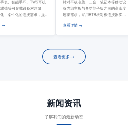
手表、智能手环、TWS耳机
针对平板电脑、二合一笔记本等移动设
VR眼镜等可穿戴设备对超薄
备内部主板与各功能子板之间的高密度
量化、柔性化的连接需求，提供
连接需求，采用BTB板对板连接器实现
电路板连...
模块化互连设计。...
 →
查看详情 →
→
查看更多
新闻资讯
了解我们的最新动态