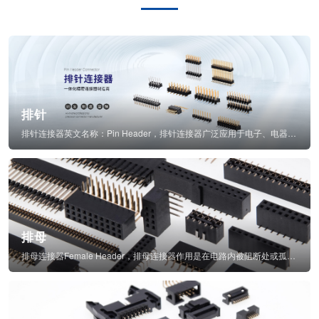
排针
排针连接器英文名称：Pin Header，排针连接器广泛应用于电子、电器、仪表中...
排母
排母连接器Female Header，排母连接器作用是在电路内被阻断处或孤立不通...