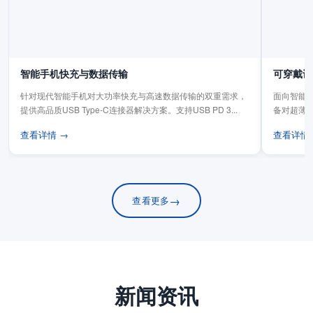
智能手机快充与数据传输
可穿戴设
针对现代智能手机对大功率快充与高速数据传输的双重需求，
面向智能手
提供高品质USB Type-C连接器解决方案。支持USB PD 3...
备对超薄
板连...
查看详情 →
查看详情
→
查看更多
新闻资讯