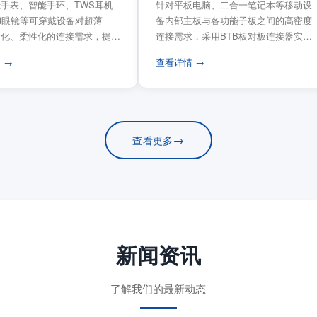
手表、智能手环、TWS耳机
针对平板电脑、二合一笔记本等移动设
VR眼镜等可穿戴设备对超薄
备内部主板与各功能子板之间的高密度
量化、柔性化的连接需求，提供
连接需求，采用BTB板对板连接器实现
电路板连...
模块化互连设计。...
 →
查看详情 →
→
查看更多
新闻资讯
了解我们的最新动态