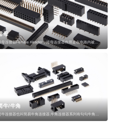
排母
排母连接器Female Header，排母连接器作用是在电路内被阻断处或孤立不通...
简牛/牛角
简牛连接器也叫简易牛角连接器,牛角连接器系列有勾勾牛角连接器,简牛通常为四方型塑...