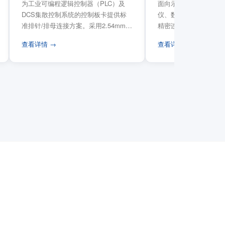
为工业可编程逻辑控制器（PLC）及
面向示波器、信号发生
DCS集散控制系统的控制板卡提供标
仪、数据采集卡等电子
准排针/排母连接方案。采用2.54mm标
精密连接需求，提供高
准工业间距方...
高弹性双触点设计与精..
查看详情 →
查看详情 →