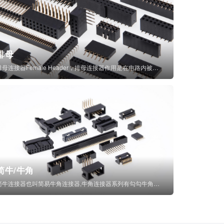
排母
排母连接器Female Header，排母连接器作用是在电路内被阻断处或孤立不通...
简牛/牛角
简牛连接器也叫简易牛角连接器,牛角连接器系列有勾勾牛角连接器,简牛通常为四方型塑...