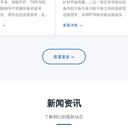
手表、智能手环、TWS耳机
针对平板电脑、二合一笔记本等移动设
VR眼镜等可穿戴设备对超薄
备内部主板与各功能子板之间的高密度
量化、柔性化的连接需求，提供
连接需求，采用BTB板对板连接器实现
电路板连...
模块化互连设计。...
 →
查看详情 →
→
查看更多
新闻资讯
了解我们的最新动态