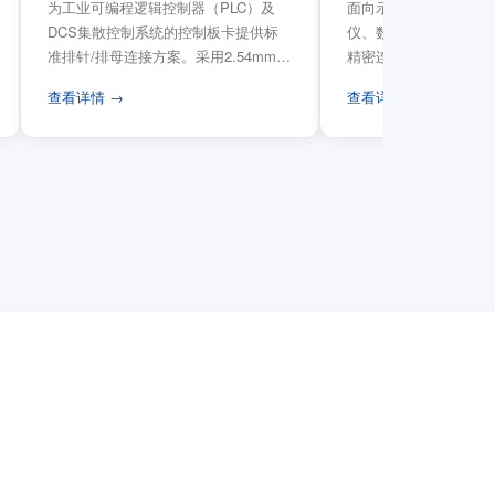
为工业可编程逻辑控制器（PLC）及
面向示波器、信号发生
DCS集散控制系统的控制板卡提供标
仪、数据采集卡等电子
准排针/排母连接方案。采用2.54mm标
精密连接需求，提供高
准工业间距方...
高弹性双触点设计与精..
查看详情 →
查看详情 →