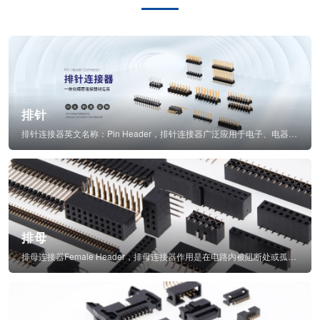
排针
排针连接器英文名称：Pin Header，排针连接器广泛应用于电子、电器、仪表中...
排母
排母连接器Female Header，排母连接器作用是在电路内被阻断处或孤立不通...