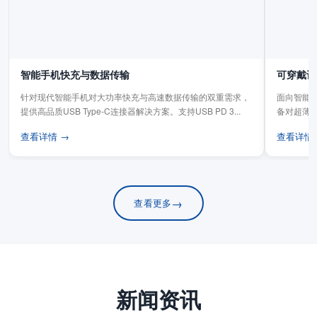
智能手机快充与数据传输
可穿戴设
针对现代智能手机对大功率快充与高速数据传输的双重需求，
面向智能手
提供高品质USB Type-C连接器解决方案。支持USB PD 3...
备对超薄
板连...
查看详情 →
查看详情
→
查看更多
新闻资讯