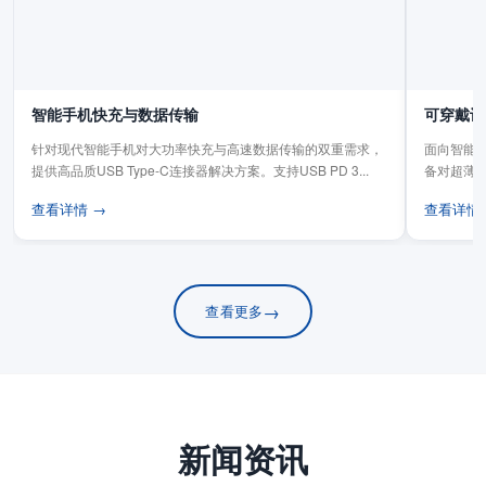
智能手机快充与数据传输
可穿戴设
针对现代智能手机对大功率快充与高速数据传输的双重需求，
面向智能手
提供高品质USB Type-C连接器解决方案。支持USB PD 3...
备对超薄
板连...
查看详情 →
查看详情
→
查看更多
新闻资讯