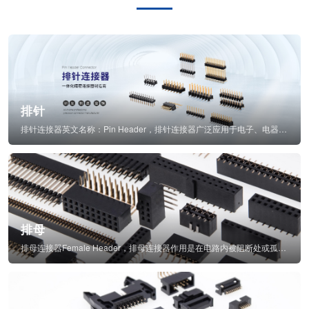
排针
排针连接器英文名称：Pin Header，排针连接器广泛应用于电子、电器、仪表中...
排母
排母连接器Female Header，排母连接器作用是在电路内被阻断处或孤立不通...