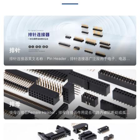
排针
排针连接器英文名称：Pin Header，排针连接器广泛应用于电子、电器、仪表中...
排母
排母连接器Female Header，排母连接器作用是在电路内被阻断处或孤立不通...