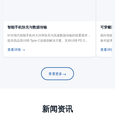
智能手机快充与数据传输
可穿戴设
针对现代智能手机对大功率快充与高速数据传输的双重需求，
面向智能手
提供高品质USB Type-C连接器解决方案。支持USB PD 3...
备对超薄
板连...
查看详情 →
查看详情
→
查看更多
新闻资讯