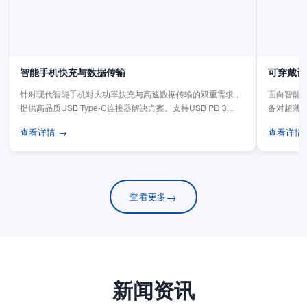
智能手机快充与数据传输
可穿戴设
针对现代智能手机对大功率快充与高速数据传输的双重需求，
面向智能手
提供高品质USB Type-C连接器解决方案。支持USB PD 3...
备对超薄
板连...
查看详情 →
查看详情
→
查看更多
新闻资讯