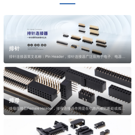
排针
排针连接器英文名称：Pin Header，排针连接器广泛应用于电子、电器、仪表中...
排母
排母连接器Female Header，排母连接器作用是在电路内被阻断处或孤立不通...