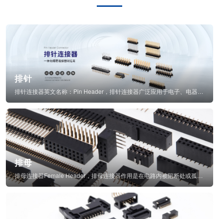
排针
排针连接器英文名称：Pin Header，排针连接器广泛应用于电子、电器、仪表中...
排母
排母连接器Female Header，排母连接器作用是在电路内被阻断处或孤立不通...