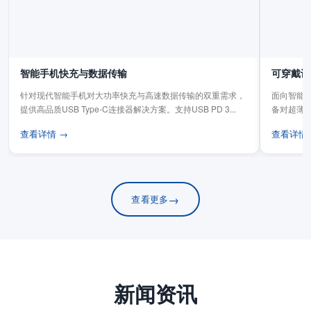
智能手机快充与数据传输
可穿戴设
针对现代智能手机对大功率快充与高速数据传输的双重需求，
面向智能手
提供高品质USB Type-C连接器解决方案。支持USB PD 3...
备对超薄
板连...
查看详情 →
查看详情
→
查看更多
新闻资讯