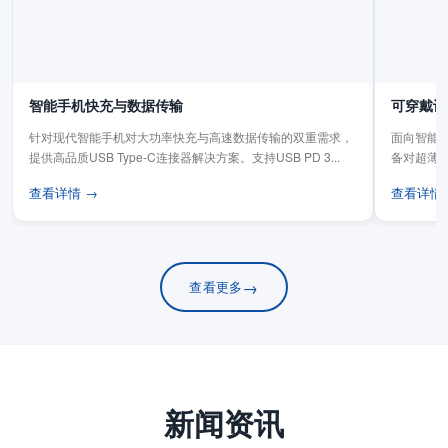
智能手机快充与数据传输
可穿戴设
针对现代智能手机对大功率快充与高速数据传输的双重需求，
面向智能手
提供高品质USB Type-C连接器解决方案。支持USB PD 3...
备对超薄
板连...
查看详情 →
查看详情
→
查看更多
新闻资讯