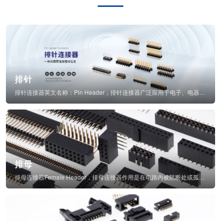
排针
排针连接器英文名称：Pin Header，排针连接器广泛应用于电子、电器、仪表中...
排母
排母连接器Female Header，排母连接器作用是在电路内被阻断处或孤立不通...